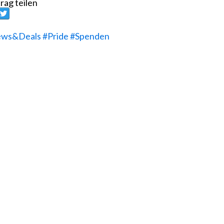
rag teilen
ws&Deals
#Pride
#Spenden