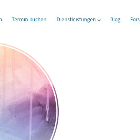
n
Termin buchen
Dienstleistungen
Blog
For
Show submenu for