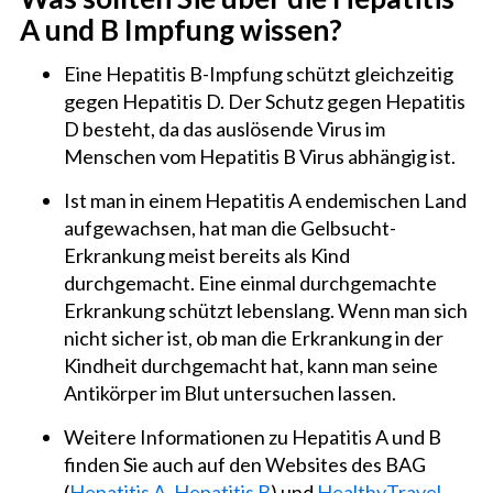
A und B Impfung wissen?
Eine Hepatitis B-Impfung schützt gleichzeitig
gegen Hepatitis D. Der Schutz gegen Hepatitis
D besteht, da das auslösende Virus im
Menschen vom Hepatitis B Virus abhängig ist.
Ist man in einem Hepatitis A endemischen Land
aufgewachsen, hat man die Gelbsucht-
Erkrankung meist bereits als Kind
durchgemacht. Eine einmal durchgemachte
Erkrankung schützt lebenslang. Wenn man sich
nicht sicher ist, ob man die Erkrankung in der
Kindheit durchgemacht hat, kann man seine
Antikörper im Blut untersuchen lassen.
Weitere Informationen zu Hepatitis A und B
finden Sie auch auf den Websites des BAG
(
Hepatitis A,
Hepatitis B
) und
HealthyTravel
.