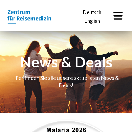
DE
Deutsch
English
News & Deals
Hier finden Sie alle unsere aktuellsten News &
Deals!