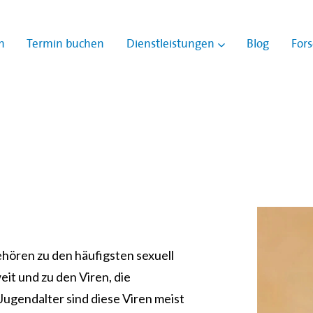
n
Termin buchen
Dienstleistungen
Blog
For
Show submenu for
hören zu den häufigsten sexuell
it und zu den Viren, die
ugendalter sind diese Viren meist