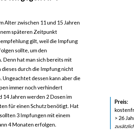
im Alter zwischen 11 und 15 Jahren
einem späteren Zeitpunkt
empfehlung gilt, weil die Impfung
olgen sollte, um den
. Denn hat man sich bereits mit
 dieses durch die Impfung nicht
. Ungeachtet dessen kann aber die
pen immer noch verhindert
nd 14 Jahren werden 2 Dosen im
Preis:
n für einen Schutz benötigt. Hat
kostenfr
 sollten 3 Impfungen mit einem
> 26 Jah
ann 4 Monaten erfolgen.
zusätzlic