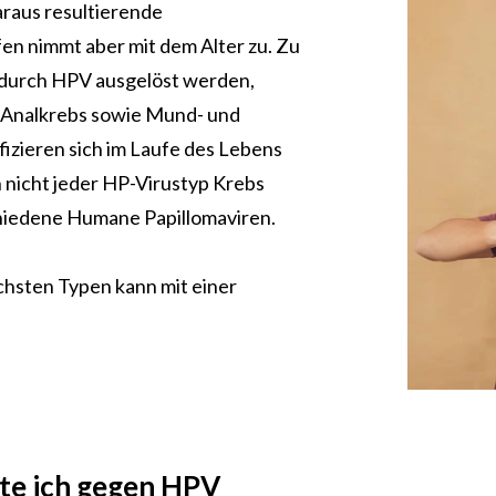
daraus resultierende
n nimmt aber mit dem Alter zu. Zu
 durch HPV ausgelöst werden,
 Analkrebs sowie Mund- und
izieren sich im Laufe des Lebens
nicht jeder HP-Virustyp Krebs
chiedene Humane Papillomaviren.
chsten Typen kann mit einer
lte ich gegen HPV