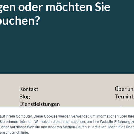
gen oder möchten Sie
buchen?
Kontakt
Über un
Blog
Termin 
Dienstleistungen
Forschung
auf Ihrem Computer. Diese Cookies werden verwendet, um Informationen über Ihre 
Datenschutz
 Sie erinnern können. Wir nutzen diese Informationen, um Ihre Website-Erfahrung 
Impressum
her auf dieser Website und anderen Medien-Seiten zu erstellen. Mehr Infos über
nschutzrichtlinie.