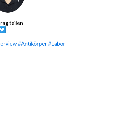
rag teilen
terview
#Antikörper
#Labor