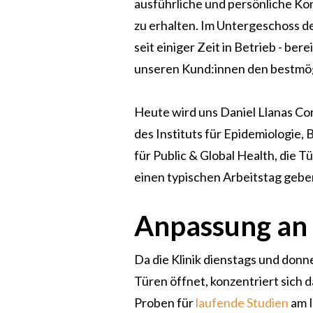
ausführliche und persönliche Ko
zu erhalten. Im Untergeschoss der
seit einiger Zeit in Betrieb - ber
unseren Kund:innen den bestmögl
Heute wird uns Daniel Llanas Co
des Instituts für Epidemiologie,
für Public & Global Health, die T
einen typischen Arbeitstag gebe
Anpassung an 
Da die Klinik dienstags und donne
Türen öffnet, konzentriert sich
Proben für
laufende Studien
am I