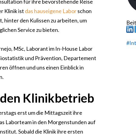
nsultation für ihre bevorstehende Reise
 Klinik ist
das hauseigene Labor
schon
eit, hinter den Kulissen zu arbeiten, um
Beit
ichen Service zu bieten.
#In
rnejo, MSc, Laborant im In-House Labor
 Biostatistik und Prävention, Departement
üren öffnen und uns einen Einblick in
n.
den Klinikbetrieb
rstags erst um die Mittagszeit ihre
 das Laborteam in den Morgenstunden auf
nstitut. Sobald die Klinik ihre ersten