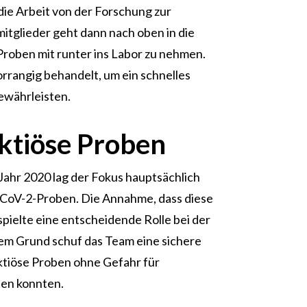
ie Arbeit von der Forschung zur
itglieder geht dann nach oben in die
Proben mit runter ins Labor zu nehmen.
rangig behandelt, um ein schnelles
ewährleisten.
ektiöse Proben
Jahr 2020 lag der Fokus hauptsächlich
CoV-2-Proben. Die Annahme, dass diese
 spielte eine entscheidende Rolle bei der
sem Grund schuf das Team eine sichere
ektiöse Proben ohne Gefahr für
en konnten.