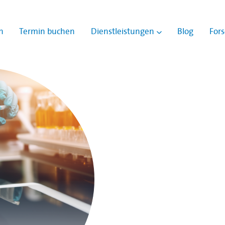
n
Termin buchen
Dienstleistungen
Blog
For
Show submenu for